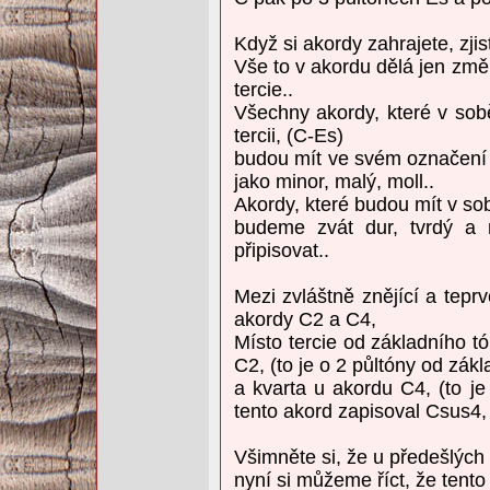
Když si akordy zahrajete, zjis
Vše to v akordu dělá jen změ
tercie..
Všechny akordy, které v so
tercii, (C-Es)
budou mít ve svém označení
jako minor, malý, moll..
Akordy, které budou mít v sob
budeme zvát dur, tvrdý a
připisovat..
Mezi zvláštně znějící a tepr
akordy C2 a C4,
Místo tercie od základního t
C2, (to je o 2 půltóny od zák
a kvarta u akordu C4, (to je
tento akord zapisoval Csus4
Všimněte si, že u předešlých
nyní si můžeme říct, že tento