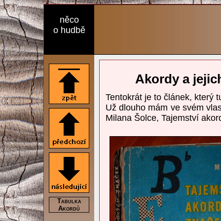
něco
o hudbě
Akordy a jeji
Tentokrát je to článek, který 
Už dlouho mám ve svém vlast
Milana Šolce, Tajemství ako
Tabulka
Akordů