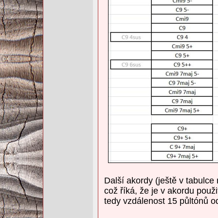
Další akordy (ještě v tabulc
což říká, že je v akordu použ
tedy vzdálenost 15 půltónů o