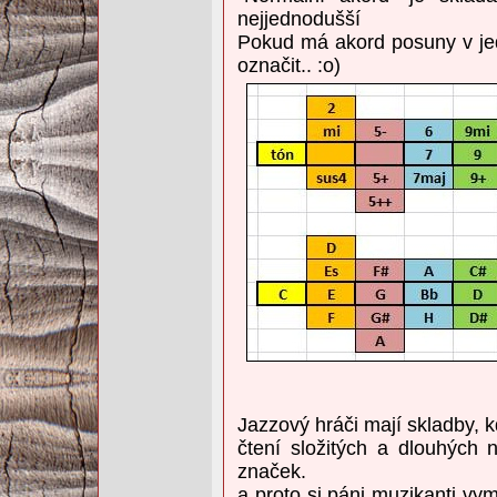
nejjednodušší
Pokud má akord posuny v jedn
označit.. :o)
Jazzový hráči mají skladby, 
čtení složitých a dlouhých
značek.
a proto si páni muzikanti vy