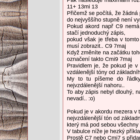
11+ 13mi 13
Přičemž se počítá, že žádná p
do nejvyššího stupně není v
Pokud akord např C9 nemá 
stačí jednoduchý zápis,
pokud však je třeba v tomt
musí zobrazit.. C9 7maj
Když změníte na začátku toho
označení takto Cmi9 7maj
Pravidlem je, že pokud je v 
vzdálenější tóny od základní
My to tu píšeme do řádky
nejvzdálenější nahoru..
To aby zápis nebyl dlouhý, n
nevadí.. :o)
Pokud je v akordu mezera v t
nejvzdálenější tón od základ
který má pod sebou všechny n
V tabulce níže je hezký příkl
Prostě C7 nebo Cmi7 s přid