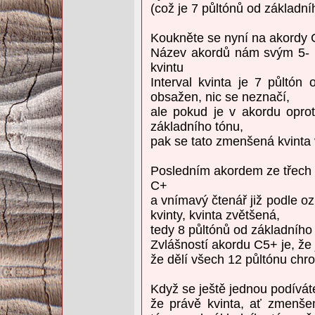
(což je 7 půltónů od základní
Koukněte se nyní na akordy 
Název akordů nám svým 5- n
kvintu
Interval kvinta je 7 půltó
obsažen, nic se neznačí,
ale pokud je v akordu opro
základního tónu,
pak se tato zmenšená kvinta
Posledním akordem ze třech 
C+
a vnímavý čtenář již podle o
kvinty, kvinta zvětšená,
tedy 8 půltónů od základního
Zvlášností akordu C5+ je, že 
že dělí všech 12 půltónu chro
Když se ještě jednou podíváte
že právě kvinta, ať zmenše