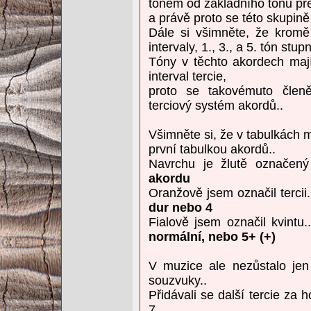
tónem od základního tónu př
a právě proto se této skupině
Dále si všimněte, že kromě
intervaly, 1., 3., a 5. tón stup
Tóny v těchto akordech maj
interval tercie,
proto se takovémuto členě
terciový systém akordů..
Všimněte si, že v tabulkách m
první tabulkou akordů..
Navrchu je žlutě označený 
akordu
Oranžově jsem označil tercii.....
dur nebo 4
Fialově jsem označil kvintu.....
normální, nebo 5+ (+)
V muzice ale nezůstalo jen u
souzvuky..
Přidávali se další tercie za
7,