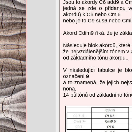
Jsou to akordy C6 add9 a Cm
jedná se zde o přidanou v
akordu) k C6 nebo Cmi6
nebo je to C9 sus6 nebo Cmi9
Akord Cdim9 říká, že je zák
Následuje blok akordů, kter
že nejvzdálenějším tónem v a
od základního tónu akordu..
V následující tabulce je b
označení
9
a to znamená, že jejich nejv
nona,
14 půltónů od základního tón