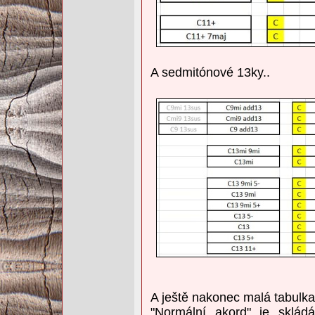
A sedmitónové 13ky..
A ještě nakonec malá tabulka
"Normální akord" je sklád