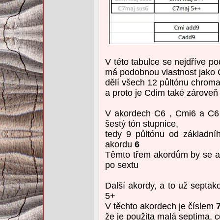
V této tabulce se nejdříve p
má podobnou vlastnost jako 
dělí všech 12 půltónu chromat
a proto je Cdim také zároveň
V akordech C6 , Cmi6 a C6 
šestý tón stupnice,
tedy 9 půltónu od základní
akordu
6
Těmto třem akordům by se asi
po sextu
Další akordy, a to už septak
5+
V těchto akordech je číslem
že je použita malá septima, c