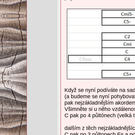
Když se nyní podíváte na sa
(a budeme se nyní pohybovat
pak nejzákladnějším akordem
Všimněte si u něho vzdálenost
C pak po 4 půltónech (velká t
dalším z těch nejzákladnější
C pak po 3 půltonech Es a po