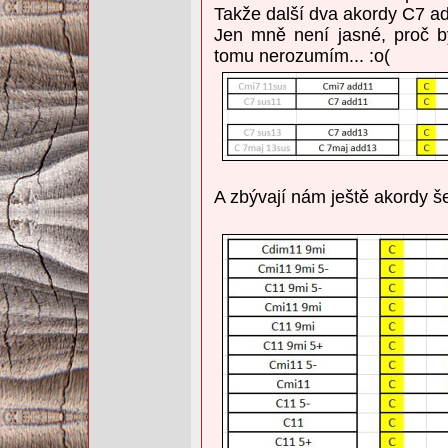
Takže další dva akordy C7 a
Jen mně není jasné, proč b
tomu nerozumím... :o(
A zbývají nám ještě akordy še