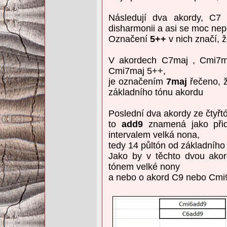
Následují dva akordy, C7
disharmonii a asi se moc nepo
Označení
5++
v nich značí, ž
V akordech C7maj , Cmi7m
Cmi7maj 5++,
je označením
7maj
řečeno, ž
základního tónu akordu
Poslední dva akordy ze čtyř
to
add9
znamená jako přida
intervalem velká nona,
tedy 14 půltón od základního
Jako by v těchto dvou ako
tónem velké nony
a nebo o akord C9 nebo Cmi