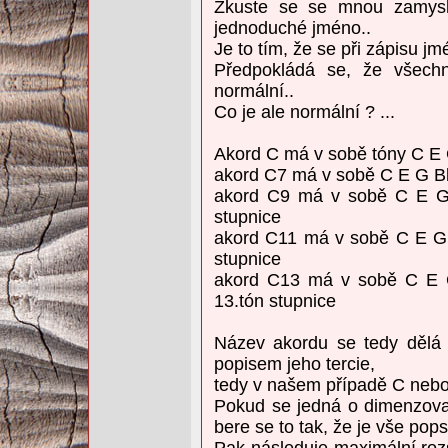
Zkuste se se mnou zamysle
jednoduché jméno..
Je to tím, že se při zápisu jm
Předpokládá se, že všechn
normální..
Co je ale normální ? ...
Akord C má v sobě tóny C E G,
akord C7 má v sobě C E G B
akord C9 má v sobě C E 
stupnice
akord C11 má v sobě C E G
stupnice
akord C13 má v sobě C E 
13.tón stupnice
Název akordu se tedy dělá 
popisem jeho tercie,
tedy v našem případě C nebo
Pokud se jedná o dimenzova
bere se to tak, že je vše pop
Pak následuje maximální rozs