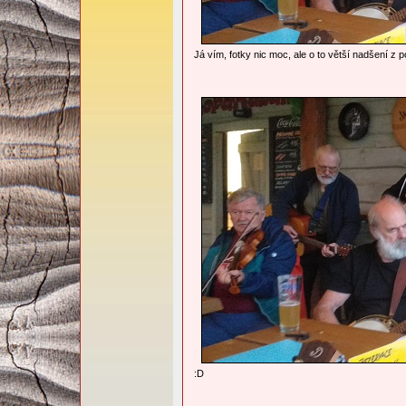
Já vím, fotky nic moc, ale o to větší nadšení z p
:D