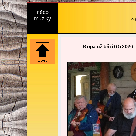
něco
muziky
a 
Kopa už běží 6.5.2026