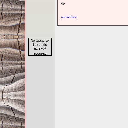
-b-
na začátek
Na začátek
ťuknutím
na levý
sloupec