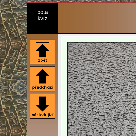
bota
kvíz