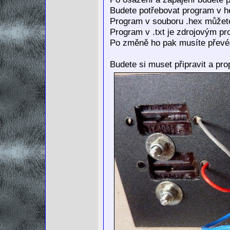
Budete potřebovat program v 
Program v souboru .hex můžete
Program v .txt je zdrojovým pr
Po změně ho pak musíte převé
Budete si muset připravit a prop