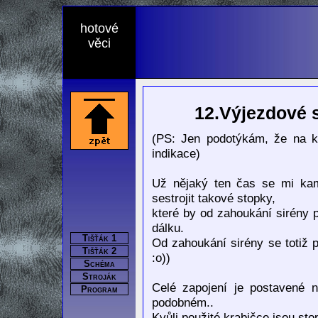
hotové
věci
12.Výjezdové s
(PS: Jen podotýkám, že na k
indikace)
Už nějaký ten čas se mi kama
sestrojit takové stopky,
které by od zahoukání sirény po
dálku.
Tišťák 1
Od zahoukání sirény se totiž 
Tišťák 2
:o))
Schéma
Stroják
Celé zapojení je postavené 
Program
podobném..
Kvůli použité krabičce jsou st