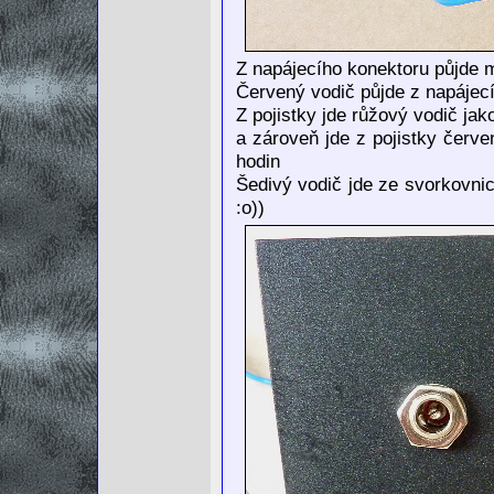
Z napájecího konektoru půjde m
Červený vodič půjde z napájecí
Z pojistky jde růžový vodič jako
a zároveň jde z pojistky červe
hodin
Šedivý vodič jde ze svorkovnice
:o))