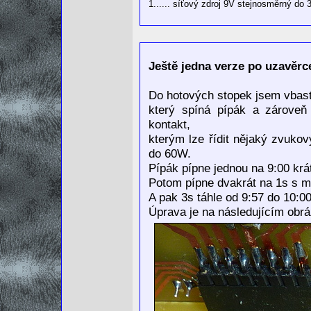
1...... síťový zdroj 9V stejnosměrný do
Ještě jedna verze po uzavěrce
Do hotových stopek jsem vbastl
který spíná pípák a zároveň
kontakt,
kterým lze řídit nějaký zvuko
do 60W.
Pípák pípne jednou na 9:00 krá
Potom pípne dvakrát na 1s s m
A pak 3s táhle od 9:57 do 10:0
Úprava je na následujícím obrá