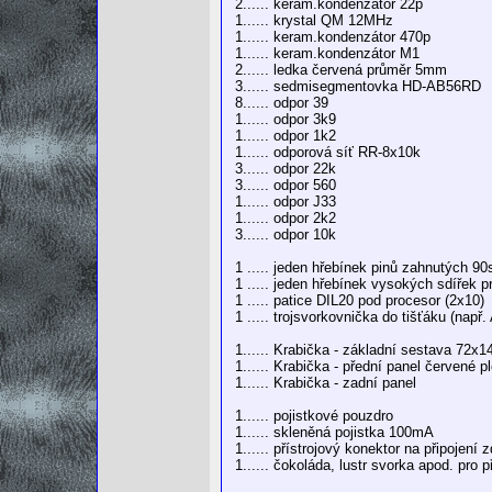
2...... keram.kondenzátor 22p
1...... krystal QM 12MHz
1...... keram.kondenzátor 470p
1...... keram.kondenzátor M1
2...... ledka červená průměr 5mm
3...... sedmisegmentovka HD-AB56RD
8...... odpor 39
1...... odpor 3k9
1...... odpor 1k2
1...... odporová síť RR-8x10k
3...... odpor 22k
3...... odpor 560
1...... odpor J33
1...... odpor 2k2
3...... odpor 10k
1 ..... jeden hřebínek pinů zahnutých 9
1 ..... jeden hřebínek vysokých sdířek p
1 ..... patice DIL20 pod procesor (2x10)
1 ..... trojsvorkovnička do tišťáku (nap
1...... Krabička - základní sestava 72
1...... Krabička - přední panel červené pl
1...... Krabička - zadní panel
1...... pojistkové pouzdro
1...... skleněná pojistka 100mA
1...... přístrojový konektor na připojení z
1...... čokoláda, lustr svorka apod. pro p