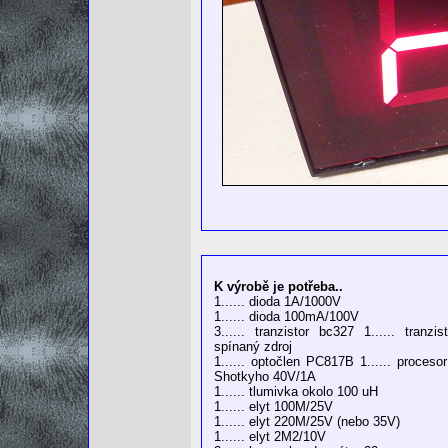
K výrobě je potřeba..
1...... dioda 1A/1000V
1...... dioda 100mA/100V
3...... tranzistor bc327 1...... tran
spínaný zdroj
1...... optočlen PC817B 1...... proceso
Shotkyho 40V/1A
1...... tlumivka okolo 100 uH
1...... elyt 100M/25V
1...... elyt 220M/25V (nebo 35V)
1...... elyt 2M2/10V