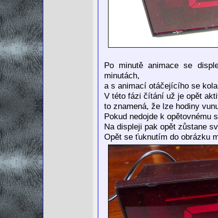
Po minutě animace se disple
minutách,
a s animací otáčejícího se kola 
V této fázi čítání už je opět akt
to znamená, že lze hodiny vunu
Pokud nedojde k opětovnému sta
Na displeji pak opět zůstane sví
Opět se ťuknutím do obrázku m