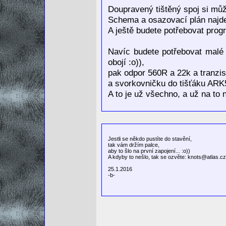
Doupravený tištěný spoj si mů
Schema a osazovací plán najd
A ještě budete potřebovat pro
Navíc budete potřebovat malé
obojí :o)),
pak odpor 560R a 22k a tranzi
a svorkovničku do tišťáku AR
A to je už všechno, a už na to 
Jestli se někdo pustíte do stavění,
tak vám držím palce,
aby to šlo na první zapojení... :o))
A kdyby to nešlo,
tak se ozvěte: knots@atlas.cz
25.1.2016
-b-