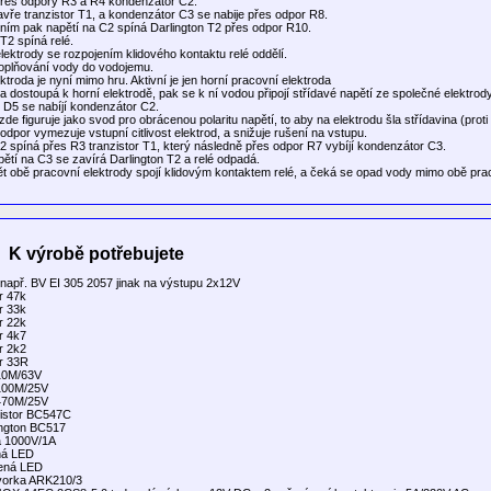
přes odpory R3 a R4 kondenzátor C2.
vře tranzistor T1, a kondenzátor C3 se nabije přes odpor R8.
ím pak napětí na C2 spíná Darlington T2 přes odpor R10.
 T2 spíná relé.
lektrody se rozpojením klidového kontaktu relé oddělí.
oplňování vody do vodojemu.
ktroda je nyní mimo hru. Aktivní je jen horní pracovní elektroda
 dostoupá k horní elektrodě, pak se k ní vodou připojí střídavé napětí ze společné elektrody
 D5 se nabíjí kondenzátor C2.
de figuruje jako svod pro obrácenou polaritu napětí, to aby na elektrodu šla střídavina (proti 
odpor vymezuje vstupní citlivost elektrod, a snižuje rušení na vstupu.
2 spíná přes R3 tranzistor T1, který následně přes odpor R7 vybíjí kondenzátor C3.
pětí na C3 se zavírá Darlington T2 a relé odpadá.
t obě pracovní elektrody spojí klidovým kontaktem relé, a čeká se opad vody mimo obě prac
K výrobě potřebujete
afo např. BV EI 305 2057 jinak na výstupu 2x12V
or 47k
or 33k
or 22k
or 4k7
or 2k2
or 33R
t 10M/63V
t 100M/25V
t 470M/25V
nzistor BC547C
lington BC517
da 1000V/1A
ená LED
rvená LED
jsvorka ARK210/3