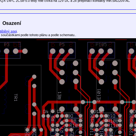
lé JQX-14FC 2CS8-5.0 tedy relé cívka na 12V DC a 2x přepínací kontakty min.5A/220V AC
Osazení
tištěný spoj
.
součástkami podle tohoto plánu a podle schematu..