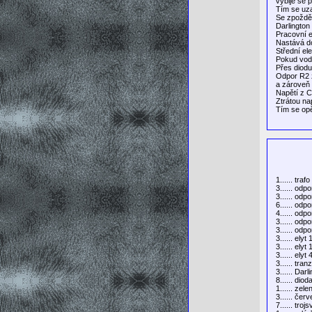
vybije se 
Tím se uza
Se zpožděn
Darlington
Pracovní e
Nastává d
Střední ele
Pokud voda
Přes diodu
Odpor R2 z
a zároveň 
Napětí z C
Ztrátou na
Tím se opě
1...... tr
3...... odp
3...... odp
6...... odp
4...... odp
3...... odp
3...... odp
3...... ely
3...... ely
3...... ely
3...... tra
3...... Dar
8...... dio
1...... zel
3...... če
7...... tro