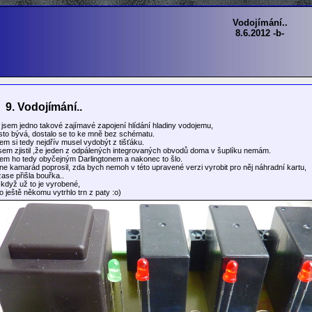
Vodojímání..
8.6.2012 -b-
9. Vodojímání..
jsem jedno takové zajímavé zapojení hlídání hladiny vodojemu,
asto bývá, dostalo se to ke mně bez schématu.
m si tedy nejdřív musel vydobýt z tišťáku.
em zjistil ,že jeden z odpálených integrovaných obvodů doma v šuplíku nemám.
sem ho tedy obyčejným Darlingtonem a nakonec to šlo.
e kamarád poprosil, zda bych nemoh v této upravené verzi vyrobit pro něj náhradní kartu,
ase přišla bouřka..
, když už to je vyrobené,
o ještě někomu vytrhlo trn z paty :o)