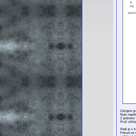
Zdrojem je
Nulu napět
Z jednoho 
Proč stříd
Relé je v 
Pokud se s