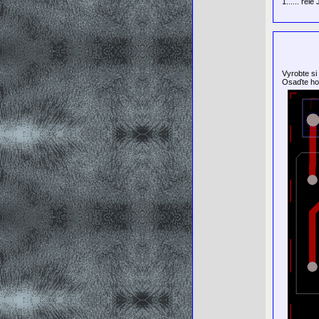
1...... re
Vyrobte si
Osaďte ho 