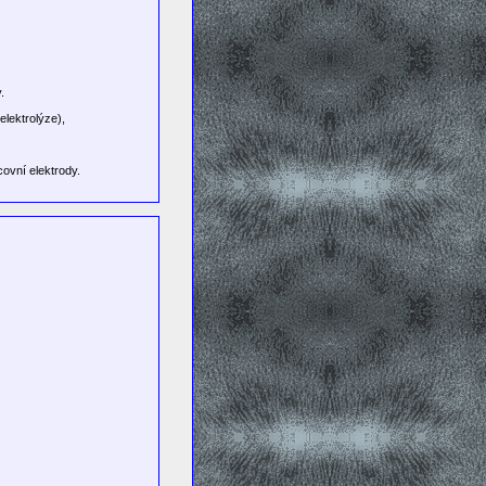
.
elektrolýze),
ovní elektrody.