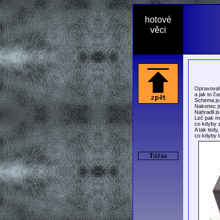
hotové
věci
Opravoval 
a jak to č
Schema jse
Nakonec js
Nahradil j
Leč pak mn
co kdyby z
A tak tedy
co kdyby t
Tišťák