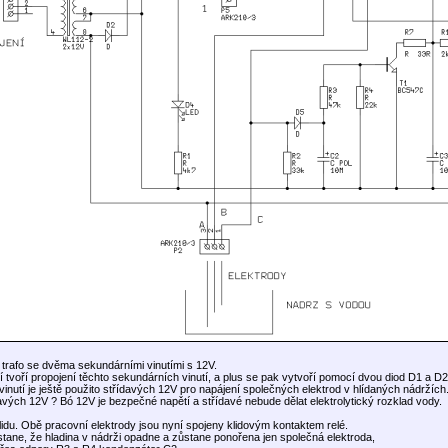
 trafo se dvěma sekundárními vinutími s 12V.
í tvoří propojení těchto sekundárních vinutí, a plus se pak vytvoří pomocí dvou diod D1 a D2
vinutí je ještě použito střídavých 12V pro napájení společných elektrod v hlídaných nádržích
avých 12V ? Bó 12V je bezpečné napětí a střídavé nebude dělat elektrolytický rozklad vody.
klidu. Obě pracovní elektrody jsou nyní spojeny klidovým kontaktem relé.
tane, že hladina v nádrži opadne a zůstane ponořena jen společná elektroda,