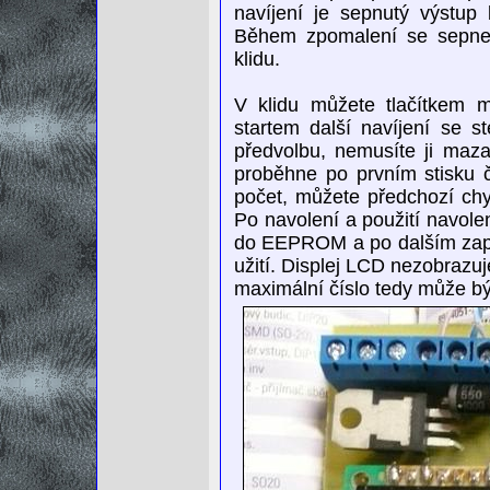
navíjení je sepnutý výstup 
Během zpomalení se sepne 
klidu.
V klidu můžete tlačítkem m
startem další navíjení se 
předvolbu, nemusíte ji maza
proběhne po prvním stisku čí
počet, můžete předchozí chy
Po navolení a použití navolen
do EEPROM a po dalším zapnu
užití. Displej LCD nezobrazuj
maximální číslo tedy může bý