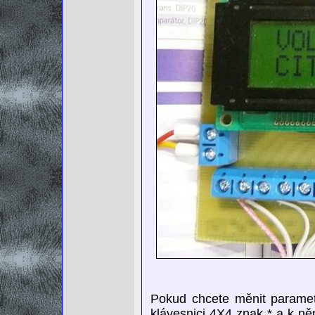
Pokud chcete měnit parametr
klávesnici 4X4 znak * a k ně