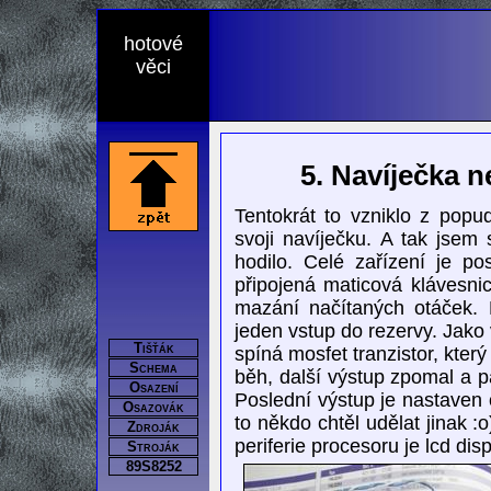
hotové
věci
5. Navíječka 
Tentokrát to vzniklo z popu
svoji navíječku. A tak jsem 
hodilo. Celé zařízení je p
připojená maticová klávesnic
mazání načítaných otáček. 
jeden vstup do rezervy. Jako
Tišťák
spíná mosfet tranzistor, kter
Schema
běh, další výstup zpomal a pa
Osazení
Poslední výstup je nastaven 
Osazovák
to někdo chtěl udělat jinak :o
Zdroják
periferie procesoru je lcd dis
Stroják
89S8252