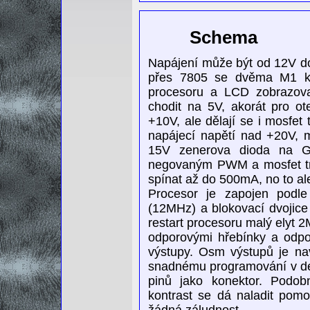
Schema
Napájení může být od 12V do
přes 7805 se dvěma M1 ke
procesoru a LCD zobrazovač
chodit na 5V, akorát pro ot
+10V, ale dělají se i mosfet 
napájecí napětí nad +20V, mo
15V zenerova dioda na G 
negovaným PWM a mosfet tra
spínat až do 500mA, no to ale
Procesor je zapojen podle 
(12MHz) a blokovací dvojice
restart procesoru malý elyt 
odporovými hřebínky a odpo
výstupy. Osm výstupů je na
snadnému programování v de
pinů jako konektor. Podob
kontrast se dá naladit pomo
žádná záludnost.