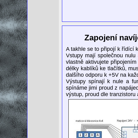
Zapojení naví
A takhle se to připojí k řídící
Vstupy mají společnou nulu a
vlastně aktivujete připojením
délky kablíků ke tlačítků, mu
dalšího odporu k +5V na každ
Výstupy spínají k nule a fun
spínáme jimi proud z napájec
výstup, proud dle tranzistoru 