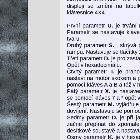
displeji se změní na tabu
klávesnice 4X4.
První parametr
U.
je trvání 
Parametr se nastavuje kláve
tvaru.
Druhý parametr
S.
, skrývá 
rampu. Nastavuje se tlačítky 
Třetí parametr
D.
je pro zast
Opět v hexadecimálu.
Čtvrtý parametr
T.
je praho
nastaví na motor skokem a 
pomocí kláves A a B a též v 
Pátý parametr
X.
je nastaven
se pomocí kláves 7 a * opět 
Šestý parametr
M.
vyjádřuje
dovíjení. Nastavuje se pomoc
Sedmý parametr
D.
je při j
začne přepínat do zpomalen
desítkové soustavě a nastavu
Osmý parametr
K.
je v hexad