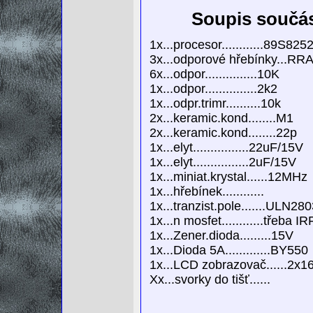
Soupis součá
1x...procesor............89S8
3x...odporové hřebínky...RR
6x...odpor...............10K
1x...odpor...............2k2
1x...odpr.trimr..........10k
2x...keramic.kond........M1
2x...keramic.kond........22p
1x...elyt................22uF/15V
1x...elyt................2uF/15V
1x...miniat.krystal......12MHz
1x...hřebínek............
1x...tranzist.pole.......ULN28
1x...n mosfet............třeba I
1x...Zener.dioda.........15V
1x...Dioda 5A.............BY550
1x...LCD zobrazovač......2x1
Xx...svorky do tišť......